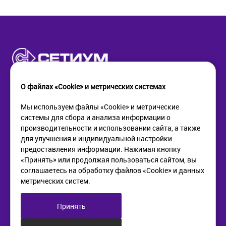
О файлах «Cookie» и метрических системах
Мы используем файлы «Cookie» и метрические
системы для сбора и анализа информации о
КОМПАНИЯ
ПОМОЩЬ
производительности и использовании сайта, а также
О компании
Как купить
для улучшения и индивидуальной настройки
Новости
Доставка
предоставления информации. Нажимая кнопку
Контакты
Возврат
«Принять» или продолжая пользоваться сайтом, вы
соглашаетесь на обработку файлов «Cookie» и данных
метрических систем.
ИНФОРМАЦИЯ
+7 (812) 405-90-96
web@setium.ru
Статьи
197136, г. Санк-Петербург,
Принять
Политика в отношении
Малый пр. П.С., д 84-86
обработки персональных