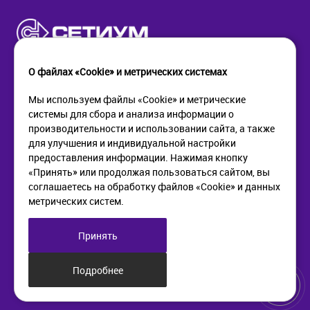
О файлах «Cookie» и метрических системах
Мы используем файлы «Cookie» и метрические
системы для сбора и анализа информации о
КОМПАНИЯ
ПОМОЩЬ
производительности и использовании сайта, а также
О компании
Как купить
для улучшения и индивидуальной настройки
Новости
Доставка
предоставления информации. Нажимая кнопку
Контакты
Возврат
«Принять» или продолжая пользоваться сайтом, вы
соглашаетесь на обработку файлов «Cookie» и данных
метрических систем.
ИНФОРМАЦИЯ
+7 (812) 405-90-96
web@setium.ru
Статьи
197136, г. Санк-Петербург,
Принять
Политика в отношении
Малый пр. П.С., д 84-86
обработки персональных
данных
Подробнее