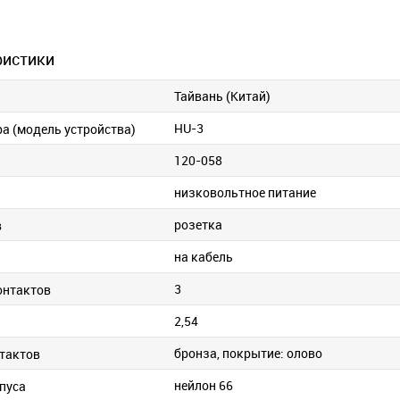
ристики
Тайвань (Китай)
HU-3
ра (модель устройства)
120-058
низковольтное питание
розетка
в
на кабель
и
3
онтактов
2,54
бронза, покрытие: олово
тактов
нейлон 66
пуса