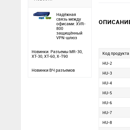
Надёжная
связь между
ОПИСАНИЕ
офисами: XVR-
800
защищённый
VPN-шлюз
Новинки. Разъемы MR-30,
Код продукта
XT-30, XT-60, X-T90
HU-2
Новинки ВЧ разъемов
HU-3
HU-4
HU-5
HU-6
HU-7
HU-8