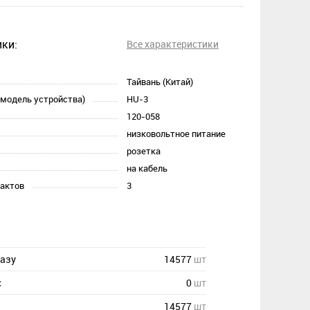
ки:
Все характеристики
Тайвань (Китай)
(модель устройства)
HU-3
120-058
низковольтное питание
розетка
на кабель
тактов
3
казу
14577
шт
с
0
шт
14577
шт