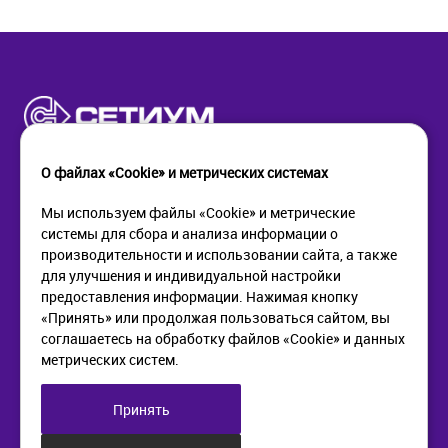
О файлах «Cookie» и метрических системах
Мы используем файлы «Cookie» и метрические
системы для сбора и анализа информации о
КОМПАНИЯ
ПОМОЩЬ
производительности и использовании сайта, а также
О компании
Как купить
для улучшения и индивидуальной настройки
Новости
Доставка
предоставления информации. Нажимая кнопку
Контакты
Возврат
«Принять» или продолжая пользоваться сайтом, вы
соглашаетесь на обработку файлов «Cookie» и данных
метрических систем.
ИНФОРМАЦИЯ
+7 (812) 405-90-96
web@setium.ru
Статьи
197136, г. Санк-Петербург,
Принять
Политика в отношении
Малый пр. П.С., д 84-86
обработки персональных