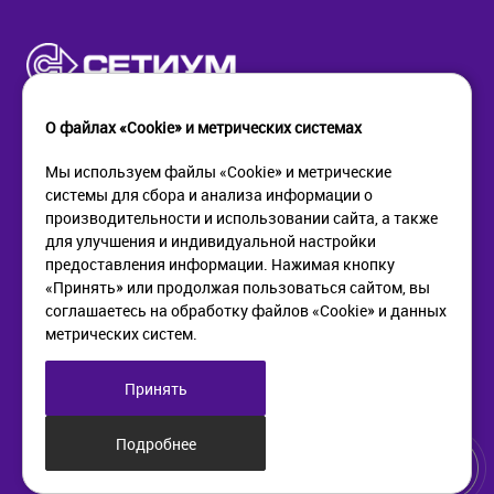
О файлах «Cookie» и метрических системах
Мы используем файлы «Cookie» и метрические
системы для сбора и анализа информации о
КОМПАНИЯ
ПОМОЩЬ
производительности и использовании сайта, а также
О компании
Как купить
для улучшения и индивидуальной настройки
Новости
Доставка
предоставления информации. Нажимая кнопку
Контакты
Возврат
«Принять» или продолжая пользоваться сайтом, вы
соглашаетесь на обработку файлов «Cookie» и данных
метрических систем.
ИНФОРМАЦИЯ
+7 (812) 405-90-96
web@setium.ru
Статьи
197136, г. Санк-Петербург,
Принять
Политика в отношении
Малый пр. П.С., д 84-86
обработки персональных
данных
Подробнее