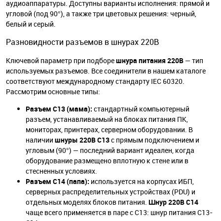
аудиоаппаратуры. Доступны варианты исполнения: прямой и
угловой (под 90°), а также три цветовых решения: черный,
белый и серый.
Разновидности разъемов в шнурах 220В
Ключевой параметр при подборе
шнура питания 220В
— тип
используемых разъемов. Все соединители в нашем каталоге
соответствуют международному стандарту IEC 60320.
Рассмотрим основные типы:
Разъем C13 (мама):
стандартный компьютерный
разъем, устанавливаемый на блоках питания ПК,
мониторах, принтерах, серверном оборудовании. В
наличии
шнуры 220В C13
с прямым подключением и
угловым (90°) — последний вариант идеален, когда
оборудование размещено вплотную к стене или в
стесненных условиях.
Разъем C14 (папа):
используется на корпусах ИБП,
серверных распределительных устройствах (PDU) и
отдельных моделях блоков питания.
Шнур 220В C14
чаще всего применяется в паре с C13: шнур питания C13-