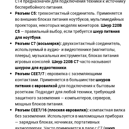
C14 предназначен для подключения техники к источнику
бесперебойного питания.
Разъем C5:
трехконтактный соединитель. Применяется
во внешних блоках питания ноутбуков, мультимедийных
проекторах, некоторых моделях мониторов.
Шнур 220В
C5
— правильный выбор, если требуется
шнур питания
для ноутбука
.
Разъем C7 (восьмерка):
двухконтактный соединитель,
используемый в аудио- и видеотехнике (магнитолы,
плееры), музыкальных инструментах, блоках питания
игровых консолей.
Шнур 220В C7
часто называют
шнуром для аудиотехники
.
Разъем CEE7/7 :
евровилка с заземляющими
контактами. Применяется в большинстве
шнуров
питания с евровилкой
для подключения к бытовым
розеткам. Подходит для любой техники, требующей
защитного заземления — компьютеров, серверов,
мощных блоков питания.
Разъем CEE7/16 (плоская евровилка):
компактная вилка
без заземления. Используется в маломощных приборах
— зарядных блоках, ночниках, портативных
аудиоплеерах. Часто применяется в паре с C7 (
шнур