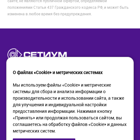
сайте, не являются публичной офертой, определяемой
положениями Статьи 437 Гражданского кодекса РФ, и может быть
изменена в любое время без предупреждения.
О файлах «Cookie» и метрических системах
Мы используем файлы «Cookie» и метрические
системы для сбора и анализа информации о
КОМПАНИЯ
ПОМОЩЬ
производительности и использовании сайта, а также
О компании
Как купить
для улучшения и индивидуальной настройки
Новости
Доставка
предоставления информации. Нажимая кнопку
Контакты
Возврат
«Принять» или продолжая пользоваться сайтом, вы
соглашаетесь на обработку файлов «Cookie» и данных
метрических систем.
ИНФОРМАЦИЯ
+7 (812) 405-90-96
web@setium.ru