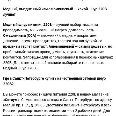
Медный, омедненный или алюминиевый — какой шнур 220В
лучше?
Медный шнур питания 220В
— лучший выбор: высокая
проводимость, минимальный нагрев, долговечность.
Омедненный (CCA)
— алюминий с медным покрытием:
дешевле, но хуже проводит ток, греется под нагрузкой, со
временем теряет контакт.
Алюминиевый
— самый дешевый, но
проблемный: низкая проводимость, хрупкость, окисление
контактов.
Запрещен
для использования в переносных шнурах
220В. Для ответственной техники выбирайте только чисто
медный шнур 220В.
Где в Санкт-Петербурге купить качественный сетевой шнур
220В?
Вы можете приобрести шнур питания 220В в нашем магазине
«Сетиум»
. Самовывоз со склада в Санкт-Петербурге по адресу:
Малый пр. П.С., д. 84-86. Доставка по Санкт-Петербургу и всей
России транспортными компаниями — от 2 рабочих дней. Для
юридических лиц возможен безналичный расчет с НДС.