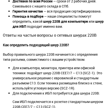
Доставка по всей России
— сроки от 2 рабочих дней.
Самовывоз с нашего склада в СПб.
Гарантия качества
— вся продукция сертифицирована.
Помощь в подборе
— наши специалисты помогут
определить, какой
шнур 220В для компьютера
или
шнур
для ИБП
подходит именно вам.
Ответы на частые вопросы о сетевых шнурах 220В
Как определить подходящий шнур 220В?
Выбор правильного шнура 220В начинается с определения
типа разъема, совместимого с вашим устройством.
Для компьютера, монитора, принтера или офисной
техники: подойдет шнур 220В CEE7/7 – C13 (SCZ-1). Это
универсальное решение с евровилкой и стандартным
разъемом C13. Если техника размещена близко к стене,
используйте угловую версию (SCZ-1R).
Для подключения к ИБП потребуется два шнура 220В:
Сам ИБП подключается к розетке стандартным шнуром
220В CEE7/7 – C13 (SCZ-1).