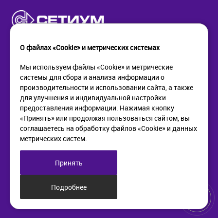
О файлах «Cookie» и метрических системах
Мы используем файлы «Cookie» и метрические
системы для сбора и анализа информации о
КОМПАНИЯ
ПОМОЩЬ
производительности и использовании сайта, а также
О компании
Как купить
для улучшения и индивидуальной настройки
Новости
Доставка
предоставления информации. Нажимая кнопку
Контакты
Возврат
«Принять» или продолжая пользоваться сайтом, вы
соглашаетесь на обработку файлов «Cookie» и данных
метрических систем.
ИНФОРМАЦИЯ
+7 (812) 405-90-96
web@setium.ru
Статьи
197136, г. Санк-Петербург,
Принять
Политика в отношении
Малый пр. П.С., д 84-86
обработки персональных
данных
Подробнее