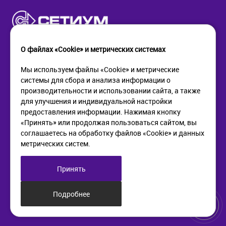
О файлах «Cookie» и метрических системах
Мы используем файлы «Cookie» и метрические
системы для сбора и анализа информации о
КОМПАНИЯ
ПОМОЩЬ
производительности и использовании сайта, а также
О компании
Как купить
для улучшения и индивидуальной настройки
Новости
Доставка
предоставления информации. Нажимая кнопку
Контакты
Возврат
«Принять» или продолжая пользоваться сайтом, вы
соглашаетесь на обработку файлов «Cookie» и данных
метрических систем.
ИНФОРМАЦИЯ
+7 (812) 405-90-96
web@setium.ru
Статьи
197136, г. Санк-Петербург,
Принять
Политика в отношении
Малый пр. П.С., д 84-86
обработки персональных
данных
Подробнее