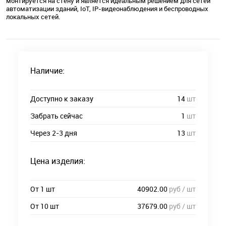
монтируется на стену и является идеальным решением для сетей
автоматизации зданий, IoT, IP-видеонаблюдения и беспроводных
локальных сетей.
Наличие:
Доступно к заказу
14
шт
Забрать сейчас
1
шт
Через 2-3 дня
13
шт
Цена изделия:
От 1 шт
40902.00
руб / шт
От 10 шт
37679.00
руб / шт