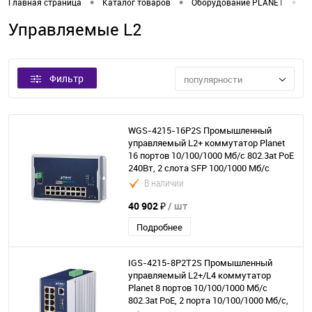
•
•
•
Главная страница
Каталог товаров
Оборудование PLANET
К
Управляемые L2
Фильтр
популярности
WGS-4215-16P2S Промышленный
управляемый L2+ коммутатор Planet
16 портов 10/100/1000 Мб/с 802.3at PoE
240Вт, 2 слота SFP 100/1000 Мб/с
В наличии
40 902 ₽
/ шт
Подробнее
IGS-4215-8P2T2S Промышленный
управляемый L2+/L4 коммутатор
Planet 8 портов 10/100/1000 Мб/с
802.3at PoE, 2 порта 10/100/1000 Мб/с,