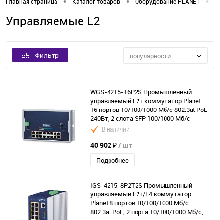
•
•
•
Главная страница
Каталог товаров
Оборудование PLANET
К
Управляемые L2
Фильтр
популярности
WGS-4215-16P2S Промышленный
управляемый L2+ коммутатор Planet
16 портов 10/100/1000 Мб/с 802.3at PoE
240Вт, 2 слота SFP 100/1000 Мб/с
В наличии
40 902 ₽
/ шт
Подробнее
IGS-4215-8P2T2S Промышленный
управляемый L2+/L4 коммутатор
Planet 8 портов 10/100/1000 Мб/с
802.3at PoE, 2 порта 10/100/1000 Мб/с,