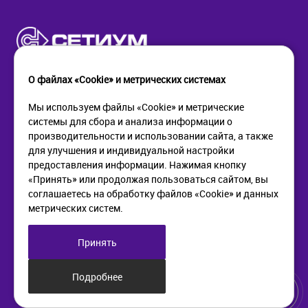
О файлах «Cookie» и метрических системах
Мы используем файлы «Cookie» и метрические
системы для сбора и анализа информации о
КОМПАНИЯ
ПОМОЩЬ
производительности и использовании сайта, а также
О компании
Как купить
для улучшения и индивидуальной настройки
Новости
Доставка
предоставления информации. Нажимая кнопку
Контакты
Возврат
«Принять» или продолжая пользоваться сайтом, вы
соглашаетесь на обработку файлов «Cookie» и данных
метрических систем.
ИНФОРМАЦИЯ
+7 (812) 405-90-96
web@setium.ru
Статьи
197136, г. Санк-Петербург,
Принять
Политика в отношении
Малый пр. П.С., д 84-86
обработки персональных
данных
Подробнее