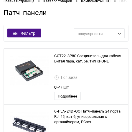
•
•
•
Главная страница
Каталог товаров
Компоненты СКС
Патч-п
Патч-панели
Фильтр
популярности
GCT22-8P8C Соединитель для кабеля
Витая пара, кат. 5е, тип KRONE
Под заказ
0 ₽
/ шт
Подробнее
6-PLA-24D-OO Патч-панель 24 порта
RJ-45, кат.6, универсальная с
органайзером, PCnet