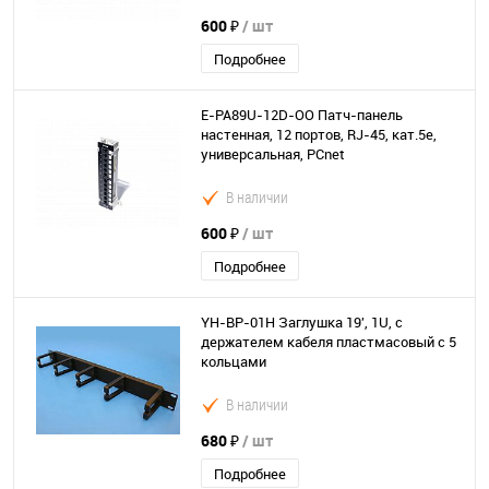
600 ₽
/ шт
Подробнее
E-PA89U-12D-OO Патч-панель
настенная, 12 портов, RJ-45, кат.5е,
универсальная, PCnet
В наличии
600 ₽
/ шт
Подробнее
YH-BP-01H Заглушка 19', 1U, с
держателем кабеля пластмасовый с 5
кольцами
В наличии
680 ₽
/ шт
Подробнее