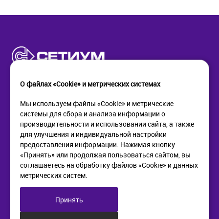
О файлах «Cookie» и метрических системах
Мы используем файлы «Cookie» и метрические
системы для сбора и анализа информации о
КОМПАНИЯ
ПОМОЩЬ
производительности и использовании сайта, а также
О компании
Как купить
для улучшения и индивидуальной настройки
Новости
Доставка
предоставления информации. Нажимая кнопку
Контакты
Возврат
«Принять» или продолжая пользоваться сайтом, вы
соглашаетесь на обработку файлов «Cookie» и данных
метрических систем.
ИНФОРМАЦИЯ
+7 (812) 405-90-96
web@setium.ru
Статьи
197136, г. Санк-Петербург,
Принять
Политика в отношении
Малый пр. П.С., д 84-86
обработки персональных