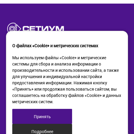
О файлах «Cookie» и метрических системах
Мы используем файлы «Cookie» и метрические
системы для сбора и анализа информации о
КОМПАНИЯ
ПОМОЩЬ
производительности и использовании сайта, а также
О компании
Как купить
для улучшения и индивидуальной настройки
Новости
Доставка
предоставления информации. Нажимая кнопку
Контакты
Возврат
«Принять» или продолжая пользоваться сайтом, вы
соглашаетесь на обработку файлов «Cookie» и данных
метрических систем.
ИНФОРМАЦИЯ
+7 (812) 405-90-96
web@setium.ru
Статьи
197136, г. Санк-Петербург,
Принять
Политика в отношении
Малый пр. П.С., д 84-86
обработки персональных
данных
Подробнее