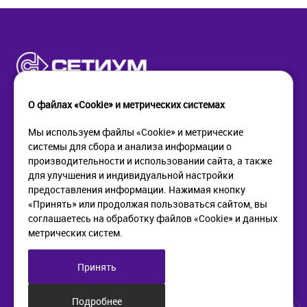
О файлах «Cookie» и метрических системах
Мы используем файлы «Cookie» и метрические
системы для сбора и анализа информации о
КОМПАНИЯ
ПОМОЩЬ
производительности и использовании сайта, а также
О компании
Как купить
для улучшения и индивидуальной настройки
Новости
Доставка
предоставления информации. Нажимая кнопку
Контакты
Возврат
«Принять» или продолжая пользоваться сайтом, вы
соглашаетесь на обработку файлов «Cookie» и данных
метрических систем.
ИНФОРМАЦИЯ
+7 (812) 405-90-96
web@setium.ru
Статьи
197136, г. Санк-Петербург,
Принять
Политика в отношении
Малый пр. П.С., д 84-86
обработки персональных
данных
Подробнее