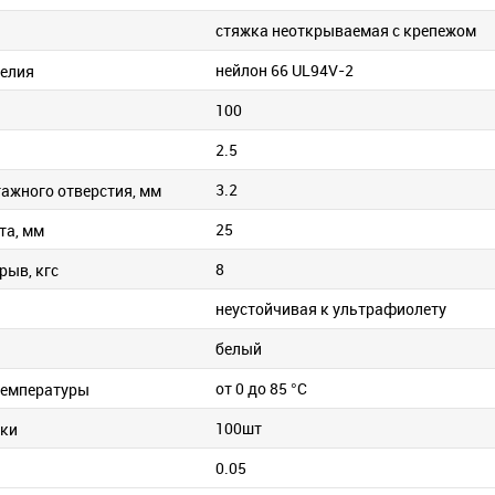
стяжка неоткрываемая с крепежом
нейлон 66 UL94V-2
елия
100
2.5
3.2
ажного отверстия, мм
25
та, мм
8
рыв, кгс
неустойчивая к ультрафиолету
белый
от 0 до 85 °C
температуры
100шт
вки
0.05