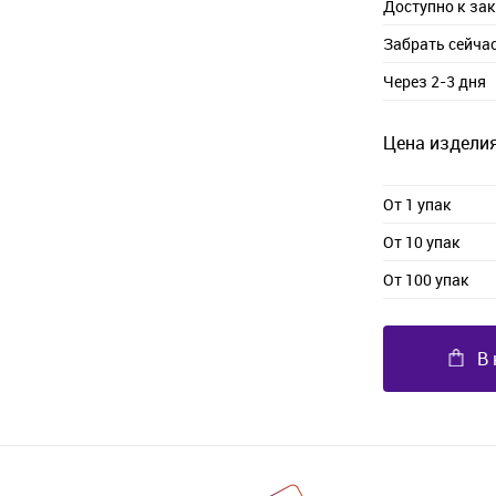
Доступно к за
Забрать сейча
Через 2-3 дня
Цена изделия
От 1 упак
От 10 упак
От 100 упак
В 