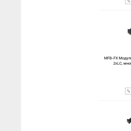
Сравнение
В избранное
MFB-FX Модуль
2хLC, мно
Сравнение