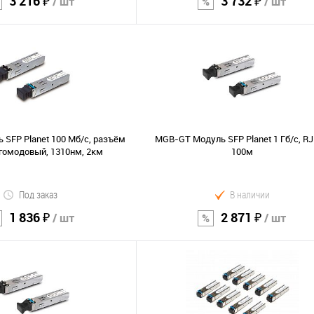
3 216 ₽
3 732 ₽
/ шт
/ шт
В корзину
В корзину
Сравнение
В избранное
 SFP Planet 100 Мб/с, разъём
MGB-GT Модуль SFP Planet 1 Гб/с, RJ
гомодовый, 1310нм, 2км
100м
Под заказ
В наличии
1 836 ₽
2 871 ₽
/ шт
/ шт
В корзину
В корзину
Сравнение