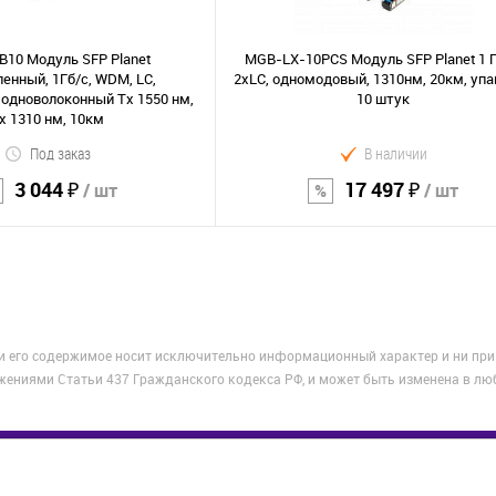
В избранное
10 Модуль SFP Planet
MGB-LX-10PCS Модуль SFP Planet 1 Г
нный, 1Гб/с, WDM, LC,
2хLC, одномодовый, 1310нм, 20км, уп
одноволоконный Tx 1550 нм,
10 штук
x 1310 нм, 10км
Под заказ
В наличии
3 044 ₽
17 497 ₽
/ шт
/ шт
В корзину
В корзину
Сравнение
 и его содержимое носит исключительно информационный характер и ни при
В избранное
жениями Статьи 437 Гражданского кодекса РФ, и может быть изменена в лю