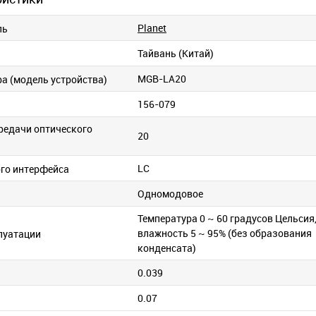
Planet
ль
Тайвань (Китай)
MGB-LA20
ра (модель устройства)
156-079
редачи оптического
20
LC
ого интерфейса
Одномодовое
Температура 0 ~ 60 градусов Цельсия
влажность 5 ~ 95% (без образования
луатации
конденсата)
0.039
0.07