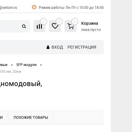
@setium.ru
Режим работы: Пн-Пт с 10:00 до 18:00
0
0
0
Корзина
пока пусто
ВХОД
РЕГИСТРАЦИЯ
•
•
евые
SFP модули
550 нм, 20км
одномодовый,
КИ
ПОХОЖИЕ ТОВАРЫ