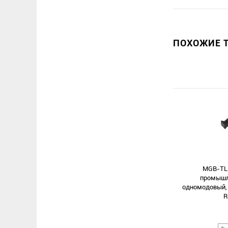
ПОХОЖИЕ Т
MGB-TLB
промышле
одномодовый, 
R