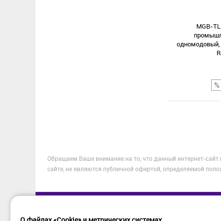
В избранное
MGB-TLB
промышле
одномодовый, 
R
Сравнение
Обращаем Ваше внимание на то, что данный интернет-сайт
В избранное
сайте, не являются публичной офертой, определяемой поло
О файлах «Cookie» и метрических системах