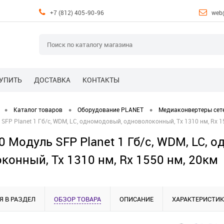
+7 (812) 405-90-96
web
КУПИТЬ
ДОСТАВКА
КОНТАКТЫ
•
•
•
Каталог товаров
Оборудование PLANET
Медиаконвертеры сет
FP Planet 1 Гб/с, WDM, LC, одномодовый, одноволоконный, Tx 1310 нм, Rx 1
 Модуль SFP Planet 1 Гб/с, WDM, LC, 
конный, Tx 1310 нм, Rx 1550 нм, 20км
Я В РАЗДЕЛ
ОБЗОР ТОВАРА
ОПИСАНИЕ
ХАРАКТЕРИСТИ