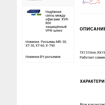
Надёжная
связь между
офисами: XVR-
800
защищённый
ОПИСАНИЕ
VPN-шлюз
Новинки. Разъемы MR-30,
XT-30, XT-60, X-T90
TX1310nm, RX1
Новинки ВЧ разъемов
Работает совме
ХАРАКТЕР
Все характе