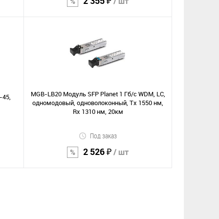
2 355 ₽
/ шт
В корзину
Сравнение
В избранное
MGB-LB20 Модуль SFP Planet 1 Гб/с WDM, LC,
-45,
одномодовый, одноволоконный, Tx 1550 нм,
Rx 1310 нм, 20км
Под заказ
2 526 ₽
/ шт
В корзину
Сравнение