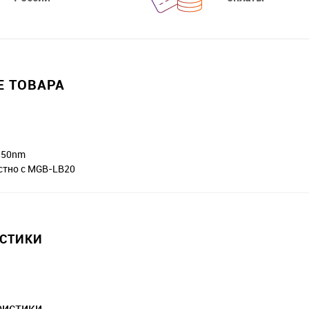
 ТОВАРА
550nm
стно с MGB-LB20
ИСТИКИ
ристики