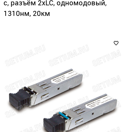
с, разъём 2хLC, одномодовый,
1310нм, 20км