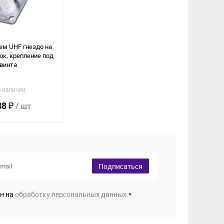
ем UHF гнездо на
ок, крепление под
 винта
В наличии
88 ₽
/ шт
орзину
Подписаться
е
ен на
обработку персональных данных.
*