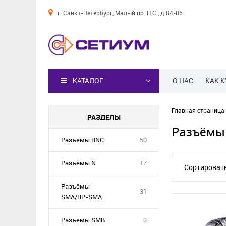
г. Санкт-Петербург, Малый пр. П.С., д 84-86
Каталог
КАТАЛОГ
О НАС
КАК 
Главная страница
РАЗДЕЛЫ
Разъёмы
Разъёмы BNC
50
Разъёмы N
17
Сортировать
Разъёмы
31
SMA/RP-SMA
Разъёмы SMB
3