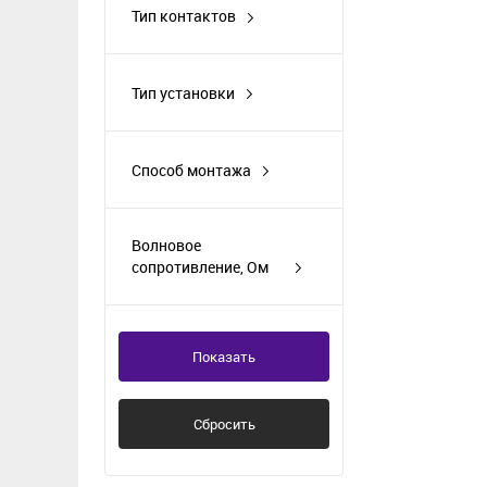
Тип контактов
вилка
розетка
Тип установки
на кабель
на панель/блок
Способ монтажа
обжим
пайка
Волновое
сопротивление, Ом
50
Показать
Сбросить