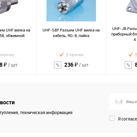
UHF-JB Разъ
ем UHF вилка на
UHF-S8P Разъем UHF вилка на
приборный бл
58, обжимной
кабель, RG-8, пайка
4
 наличии
В наличии
8 ₽
236 ₽
/ шт
/ шт
орзину
В корзину
В к
вости
Сравнение
Сравнение
тупления, техническая информация
В избранное
В избранно
Я соглас