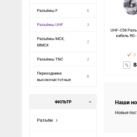
Разъёмы F
6
Разъёмы UHF
3
UHF-C58 Разъ
кабель RG-
Разъёмы MCX,
2
MMCX
В
Разъёмы TNC
2
8
Переходники
8
высокочастотные
В к
Наши но
ФИЛЬТР
Сравнение
Новые пос
В избранное
Разъём
UHF