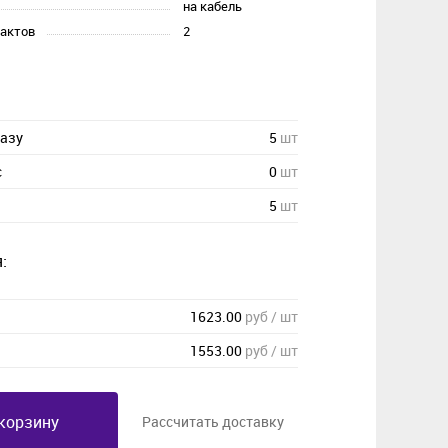
на кабель
тактов
2
казу
5
шт
с
0
шт
5
шт
:
1623.00
руб / шт
1553.00
руб / шт
корзину
Рассчитать доставку