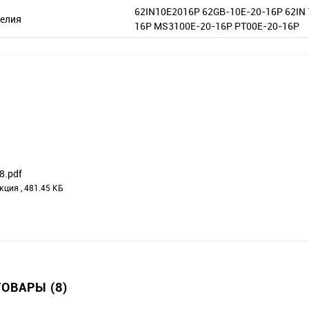
62IN10E2016P 62GB-10E-20-16P 62IN 
елия
16P MS3100E-20-16P PT00E-20-16P
8.pdf
кция , 481.45 КБ
ОВАРЫ (8)