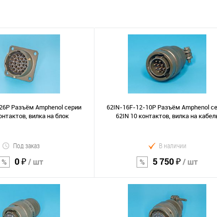
26P Разъём Amphenol серии
62IN-16F-12-10P Разъём Amphenol с
онтактов, вилка на блок
62IN 10 контактов, вилка на кабел
Под заказ
В наличии
0 ₽
5 750 ₽
/ шт
/ шт
В корзину
В корзину