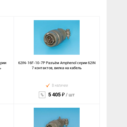
ерии
62IN-16F-10-7P Разъём Amphenol серии 62IN
ь
7 контактов, вилка на кабель
В наличии
5 405 ₽
/ шт
В корзину