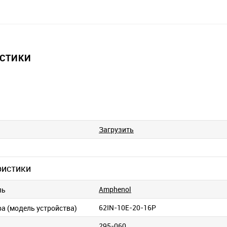
ИСТИКИ
Загрузить
ристики
Amphenol
ль
62IN-10E-20-16P
ра (модель устройства)
295-060