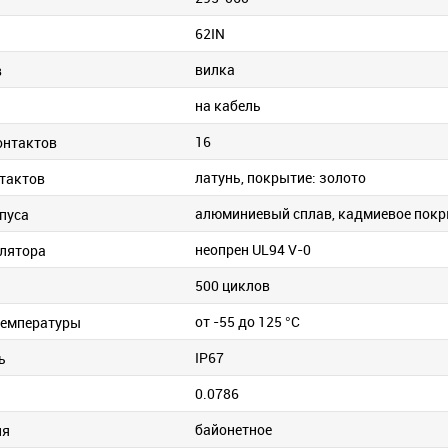
62IN
вилка
в
на кабель
и
16
онтактов
латунь, покрытие: золото
тактов
алюминиевый сплав, кадмиевое пок
пуса
неопрен UL94 V-0
лятора
500 циклов
от -55 до 125 °C
температуры
IP67
ь
0.0786
байонетное
ия