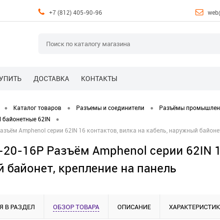
+7 (812) 405-90-96
web
КУПИТЬ
ДОСТАВКА
КОНТАКТЫ
•
•
•
Каталог товаров
Разъемы и соединители
Разъёмы промышле
•
 байонетные 62IN
азъём Amphenol серии 62IN 16 контактов, вилка на кабель, наружный байоне
-20-16P Разъём Amphenol серии 62IN 16
 байонет, крепление на панель
Я В РАЗДЕЛ
ОБЗОР ТОВАРА
ОПИСАНИЕ
ХАРАКТЕРИСТИ