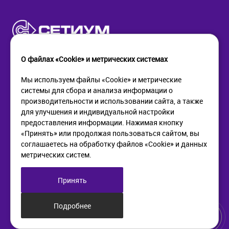
О файлах «Cookie» и метрических системах
Мы используем файлы «Cookie» и метрические
системы для сбора и анализа информации о
КОМПАНИЯ
ПОМОЩЬ
производительности и использовании сайта, а также
О компании
Как купить
для улучшения и индивидуальной настройки
Новости
Доставка
предоставления информации. Нажимая кнопку
Контакты
Возврат
«Принять» или продолжая пользоваться сайтом, вы
соглашаетесь на обработку файлов «Cookie» и данных
метрических систем.
ИНФОРМАЦИЯ
+7 (812) 405-90-96
web@setium.ru
Статьи
197136, г. Санк-Петербург,
Принять
Политика в отношении
Малый пр. П.С., д 84-86
обработки персональных
данных
Подробнее