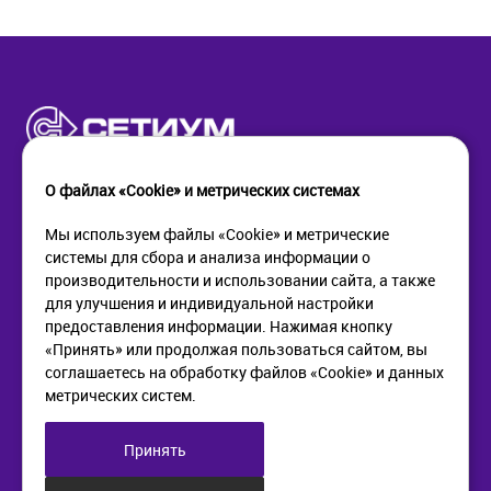
О файлах «Cookie» и метрических системах
Мы используем файлы «Cookie» и метрические
системы для сбора и анализа информации о
КОМПАНИЯ
ПОМОЩЬ
производительности и использовании сайта, а также
О компании
Как купить
для улучшения и индивидуальной настройки
Новости
Доставка
предоставления информации. Нажимая кнопку
Контакты
Возврат
«Принять» или продолжая пользоваться сайтом, вы
соглашаетесь на обработку файлов «Cookie» и данных
метрических систем.
ИНФОРМАЦИЯ
+7 (812) 405-90-96
web@setium.ru
Статьи
197136, г. Санк-Петербург,
Принять
Политика в отношении
Малый пр. П.С., д 84-86
обработки персональных