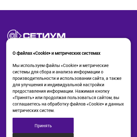
О файлах «Cookie» и метрических системах
Мы используем файлы «Cookie» и метрические
системы для сбора и анализа информации о
КОМПАНИЯ
ПОМОЩЬ
производительности и использовании сайта, а также
О компании
Как купить
для улучшения и индивидуальной настройки
Новости
Доставка
предоставления информации. Нажимая кнопку
Контакты
Возврат
«Принять» или продолжая пользоваться сайтом, вы
соглашаетесь на обработку файлов «Cookie» и данных
метрических систем.
ИНФОРМАЦИЯ
+7 (812) 405-90-96
web@setium.ru
Статьи
197136, г. Санк-Петербург,
Принять
Политика в отношении
Малый пр. П.С., д 84-86
обработки персональных