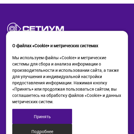
О файлах «Cookie» и метрических системах
Мы используем файлы «Cookie» и метрические
системы для сбора и анализа информации о
КОМПАНИЯ
ПОМОЩЬ
производительности и использовании сайта, а также
О компании
Как купить
для улучшения и индивидуальной настройки
Новости
Доставка
предоставления информации. Нажимая кнопку
Контакты
Возврат
«Принять» или продолжая пользоваться сайтом, вы
соглашаетесь на обработку файлов «Cookie» и данных
метрических систем.
ИНФОРМАЦИЯ
+7 (812) 405-90-96
web@setium.ru
Статьи
197136, г. Санк-Петербург,
Принять
Политика в отношении
Малый пр. П.С., д 84-86
обработки персональных
данных
Подробнее