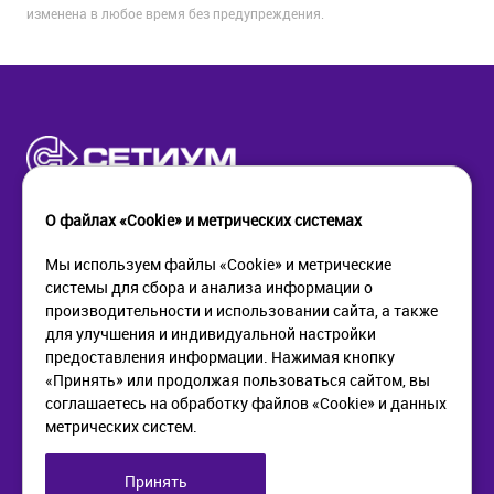
изменена в любое время без предупреждения.
О файлах «Cookie» и метрических системах
Мы используем файлы «Cookie» и метрические
системы для сбора и анализа информации о
КОМПАНИЯ
ПОМОЩЬ
производительности и использовании сайта, а также
О компании
Как купить
для улучшения и индивидуальной настройки
Новости
Доставка
предоставления информации. Нажимая кнопку
Контакты
Возврат
«Принять» или продолжая пользоваться сайтом, вы
соглашаетесь на обработку файлов «Cookie» и данных
метрических систем.
ИНФОРМАЦИЯ
+7 (812) 405-90-96
web@setium.ru
Статьи
197136, г. Санк-Петербург,
Принять
Политика в отношении