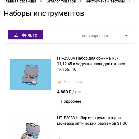
•
•
•
Главная страница
Каталог товаров
Инструмент и тестеры
Ин
Наборы инструментов
Фильтр
популярности
HT-2500A Набор для обжима RJ-
11,12,45 и заделки проводов в кросс
тип 66,110
В наличии
4 680 ₽
/ шт
Подробнее
HT-F3033 Набор инструмента для
монтажа оптических разъемов ST,SC