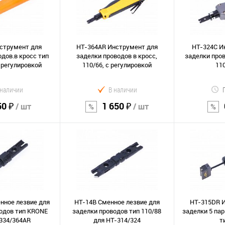
струмент для
HT-364AR Инструмент для
HT-324C И
дов.в кросс тип
заделки проводов в кросс,
заделки пров
с регулировкой
110/66, с регулировкой
110
 наличии
В наличии
50 ₽
1 650 ₽
/ шт
/ шт
орзину
В корзину
В к
Сравнение
Сравнение
В избранное
В избранно
нное лезвие для
HT-14B Сменное лезвие для
HT-315DR 
одов тип KRONE
заделки проводов тип 110/88
заделки 5 пар
334/364AR
для HT-314/324
т