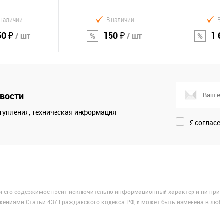
 наличии
В наличии
50 ₽
150 ₽
1 
/ шт
/ шт
орзину
В корзину
В к
вости
Сравнение
Сравнение
тупления, техническая информация
В избранное
В избранно
Я соглас
 и его содержимое носит исключительно информационный характер и ни при
жениями Статьи 437 Гражданского кодекса РФ, и может быть изменена в лю