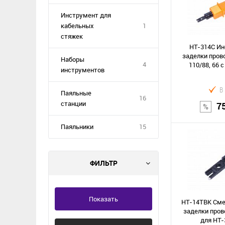
Инструмент для
кабельных
1
стяжек
HT-314C Ин
заделки прово
Наборы
4
110/88, 66 
инструментов
В
Паяльные
16
станции
7
Паяльники
15
В к
ФИЛЬТР
Сравнение
В избранное
Показать
HT-14TBK Сме
заделки пров
для НТ-