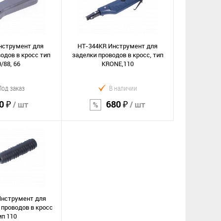
нструмент для
HT-344KR Инструмент для
одов в кросс тип
заделки проводов в кросс, тип
/88, 66
KRONE,110
Под заказ
В наличии
0 ₽
680 ₽
/ шт
/ шт
орзину
В корзину
Сравнение
е
В избранное
Инструмент для
 проводов в кросс
ип 110