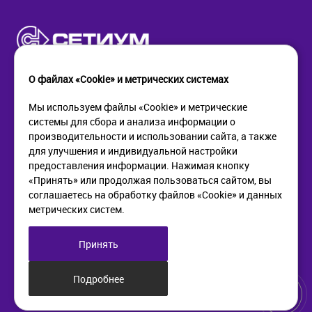
О файлах «Cookie» и метрических системах
Мы используем файлы «Cookie» и метрические
системы для сбора и анализа информации о
КОМПАНИЯ
ПОМОЩЬ
производительности и использовании сайта, а также
О компании
Как купить
для улучшения и индивидуальной настройки
Новости
Доставка
предоставления информации. Нажимая кнопку
Контакты
Возврат
«Принять» или продолжая пользоваться сайтом, вы
соглашаетесь на обработку файлов «Cookie» и данных
метрических систем.
ИНФОРМАЦИЯ
+7 (812) 405-90-96
web@setium.ru
Статьи
197136, г. Санк-Петербург,
Принять
Политика в отношении
Малый пр. П.С., д 84-86
обработки персональных
данных
Подробнее