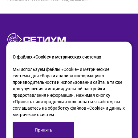
О файлах «Cookie» и метрических системах
Мы используем файлы «Cookie» и метрические
системы для сбора и анализа информации о
КОМПАНИЯ
ПОМОЩЬ
производительности и использовании сайта, а также
О компании
Как купить
для улучшения и индивидуальной настройки
Новости
Доставка
предоставления информации. Нажимая кнопку
Контакты
Возврат
«Принять» или продолжая пользоваться сайтом, вы
соглашаетесь на обработку файлов «Cookie» и данных
метрических систем.
ИНФОРМАЦИЯ
+7 (812) 405-90-96
web@setium.ru
Статьи
197136, г. Санк-Петербург,
Принять
Политика в отношении
Малый пр. П.С., д 84-86