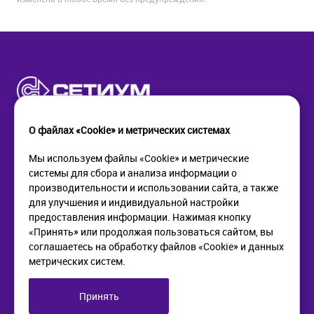
О файлах «Cookie» и метрических системах
Мы используем файлы «Cookie» и метрические
системы для сбора и анализа информации о
КОМПАНИЯ
ПОМОЩЬ
производительности и использовании сайта, а также
О компании
Как купить
для улучшения и индивидуальной настройки
Новости
Доставка
предоставления информации. Нажимая кнопку
Контакты
Возврат
«Принять» или продолжая пользоваться сайтом, вы
соглашаетесь на обработку файлов «Cookie» и данных
метрических систем.
ИНФОРМАЦИЯ
+7 (812) 405-90-96
web@setium.ru
Статьи
197136, г. Санк-Петербург,
Принять
Политика в отношении
Малый пр. П.С., д 84-86