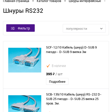
•
•
•
Главная страница
Каталог товаров
Шнуры интерфейсные
Ш
Шнуры RS232
Фильтр
популярности
SCF-12/10 Кабель (шнур) D-SUB 9
гнездо - D-SUB 9 вилка 3м
В наличии
395 ₽
/ шт
Подробнее
SCB-139/10 Кабель (шнур) RS-232 D-
SUB 25 гнездо - D-SUB 25 вилка 25
пров. 3м.