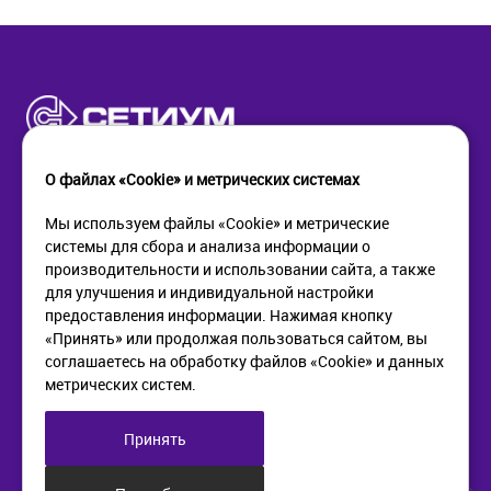
О файлах «Cookie» и метрических системах
Мы используем файлы «Cookie» и метрические
системы для сбора и анализа информации о
КОМПАНИЯ
ПОМОЩЬ
производительности и использовании сайта, а также
О компании
Как купить
для улучшения и индивидуальной настройки
Новости
Доставка
предоставления информации. Нажимая кнопку
Контакты
Возврат
«Принять» или продолжая пользоваться сайтом, вы
соглашаетесь на обработку файлов «Cookie» и данных
метрических систем.
ИНФОРМАЦИЯ
+7 (812) 405-90-96
web@setium.ru
Статьи
197136, г. Санк-Петербург,
Принять
Политика в отношении
Малый пр. П.С., д 84-86
обработки персональных