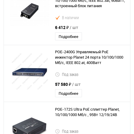
10/100/1000 Мб/с, IEEE 802.3at, 60Ватт,
встроенный блок питания
В наличии
6 412 ₽
/ шт
Подробнее
POE-2400G Управляемый PoE
инжектор Planet 24 порта 10/100/1000
Мб/с, IEEE 802.at, 400Ватт
Под заказ
57 580 ₽
/ шт
Подробнее
POE-172S Ultra PoE сплиттер Planet,
10/100/1000 Мб/с , 95Вт 12/19/24В
Под заказ