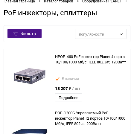
•
•
•
Главная страница
Каталог товаров
Оборудование PLANET
P
PoE инжекторы, сплиттеры
Фильтр
популярности
HPOE-460 PoE инжектор Planet 4 порта
10/100/1000 Мб/с, IEEE 802.3at, 120Ватт
В наличии
13 207 ₽
/ шт
Подробнее
POE-1200G Управляемый PoE
инжектор Planet 12 портов 10/100/1000
Мб/с, IEEE 802.at, 200Ватт