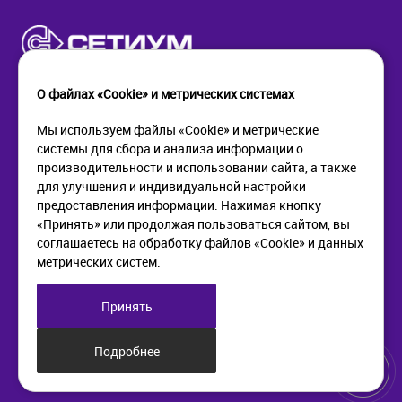
О файлах «Cookie» и метрических системах
Мы используем файлы «Cookie» и метрические
системы для сбора и анализа информации о
КОМПАНИЯ
ПОМОЩЬ
производительности и использовании сайта, а также
О компании
Как купить
для улучшения и индивидуальной настройки
Новости
Доставка
предоставления информации. Нажимая кнопку
Контакты
Возврат
«Принять» или продолжая пользоваться сайтом, вы
соглашаетесь на обработку файлов «Cookie» и данных
метрических систем.
ИНФОРМАЦИЯ
+7 (812) 405-90-96
web@setium.ru
Статьи
197136, г. Санк-Петербург,
Принять
Политика в отношении
Малый пр. П.С., д 84-86
обработки персональных
данных
Подробнее