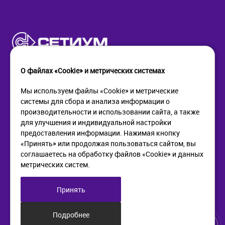
О файлах «Cookie» и метрических системах
Мы используем файлы «Cookie» и метрические
системы для сбора и анализа информации о
КОМПАНИЯ
ПОМОЩЬ
производительности и использовании сайта, а также
О компании
Как купить
для улучшения и индивидуальной настройки
Новости
Доставка
предоставления информации. Нажимая кнопку
Контакты
Возврат
«Принять» или продолжая пользоваться сайтом, вы
соглашаетесь на обработку файлов «Cookie» и данных
метрических систем.
ИНФОРМАЦИЯ
+7 (812) 405-90-96
web@setium.ru
Статьи
197136, г. Санк-Петербург,
Принять
Политика в отношении
Малый пр. П.С., д 84-86
обработки персональных
данных
Подробнее