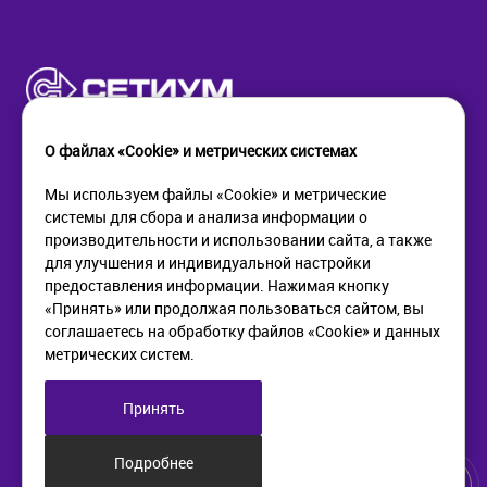
О файлах «Cookie» и метрических системах
Мы используем файлы «Cookie» и метрические
системы для сбора и анализа информации о
КОМПАНИЯ
ПОМОЩЬ
производительности и использовании сайта, а также
О компании
Как купить
для улучшения и индивидуальной настройки
Новости
Доставка
предоставления информации. Нажимая кнопку
Контакты
Возврат
«Принять» или продолжая пользоваться сайтом, вы
соглашаетесь на обработку файлов «Cookie» и данных
метрических систем.
ИНФОРМАЦИЯ
+7 (812) 405-90-96
web@setium.ru
Статьи
197136, г. Санк-Петербург,
Принять
Политика в отношении
Малый пр. П.С., д 84-86
обработки персональных
данных
Подробнее