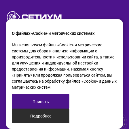
О файлах «Cookie» и метрических системах
Мы используем файлы «Cookie» и метрические
системы для сбора и анализа информации о
КОМПАНИЯ
ПОМОЩЬ
производительности и использовании сайта, а также
О компании
Как купить
для улучшения и индивидуальной настройки
Новости
Доставка
предоставления информации. Нажимая кнопку
Контакты
Возврат
«Принять» или продолжая пользоваться сайтом, вы
соглашаетесь на обработку файлов «Cookie» и данных
метрических систем.
ИНФОРМАЦИЯ
+7 (812) 405-90-96
web@setium.ru
Статьи
197136, г. Санк-Петербург,
Принять
Политика в отношении
Малый пр. П.С., д 84-86
обработки персональных
данных
Подробнее