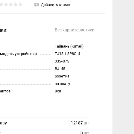
Добавить отзыв
ки:
Все характеристики
Тайвань (Китай)
(модель устройства)
TJ18-L8P8C-4
035-075
RJ-45
розетка
на плату
тактов
8х8
казу
12187
шт
с
0
шт