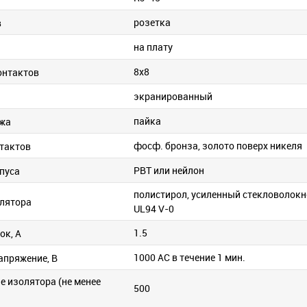
розетка
в
на плату
и
8х8
онтактов
экранированный
пайка
ажа
фосф. бронза, золото поверх никеля
тактов
PBT или нейлон
пуса
полистирол, усиленный стекловолок
лятора
UL94 V-0
1.5
ок, А
1000 АС в течение 1 мин.
апряжение, В
е изолятора (не менее
500