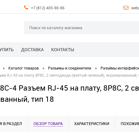
+7 (812) 405-90-96
web
КУПИТЬ
ДОСТАВКА
КОНТАКТЫ
•
•
•
Каталог товаров
Разъемы и соединители
Разъёмы интерфейс
ем RJ-45 на плату, 8P8C, 2 светодиода (желтый-зеленый), экранированный, 
8C-4 Разъем RJ-45 на плату, 8P8C, 2 
ванный, тип 18
Я В РАЗДЕЛ
ОБЗОР ТОВАРА
ХАРАКТЕРИСТИКИ
ПОХОЖИЕ