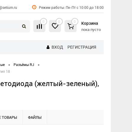
@setium.ru
Режим работы: Пн-Пт с 10:00 до 18:00
0
0
0
Корзина
пока пусто
ВХОД
РЕГИСТРАЦИЯ
•
•
ные
Разъёмы RJ
тип 18
светодиода (желтый-зеленый),
 ТОВАРЫ
ФАЙЛЫ