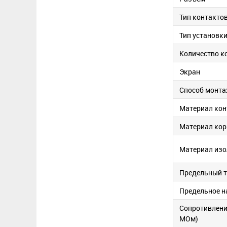
Тип контакто
Тип установк
Количество к
Экран
Способ монт
Материал кон
Материал кор
Материал изо
Предельный т
Предельное н
Сопротивлени
МОм)