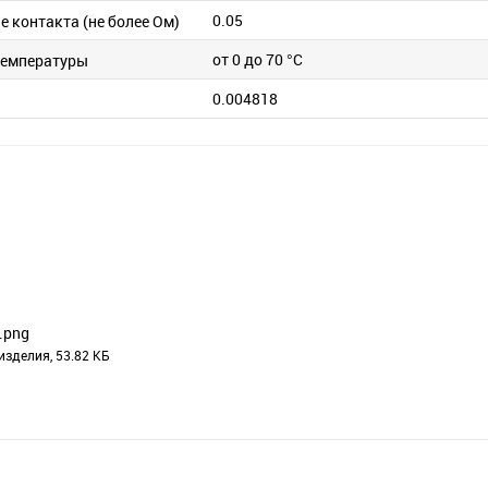
0.05
 контакта (не более Ом)
от 0 до 70 °C
температуры
0.004818
.png
изделия, 53.82 КБ