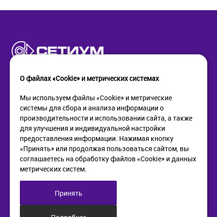
О файлах «Cookie» и метрических системах
Мы используем файлы «Cookie» и метрические
системы для сбора и анализа информации о
КОМПАНИЯ
ПОМОЩЬ
производительности и использовании сайта, а также
О компании
Как купить
для улучшения и индивидуальной настройки
Новости
Доставка
предоставления информации. Нажимая кнопку
Контакты
Возврат
«Принять» или продолжая пользоваться сайтом, вы
соглашаетесь на обработку файлов «Cookie» и данных
метрических систем.
ИНФОРМАЦИЯ
+7 (812) 405-90-96
web@setium.ru
Статьи
197136, г. Санк-Петербург,
Принять
Политика в отношении
Малый пр. П.С., д 84-86
обработки персональных
данных