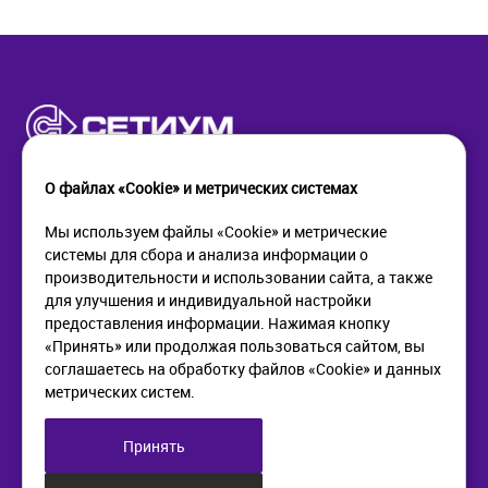
О файлах «Cookie» и метрических системах
Мы используем файлы «Cookie» и метрические
системы для сбора и анализа информации о
КОМПАНИЯ
ПОМОЩЬ
производительности и использовании сайта, а также
О компании
Как купить
для улучшения и индивидуальной настройки
Новости
Доставка
предоставления информации. Нажимая кнопку
Контакты
Возврат
«Принять» или продолжая пользоваться сайтом, вы
соглашаетесь на обработку файлов «Cookie» и данных
метрических систем.
ИНФОРМАЦИЯ
+7 (812) 405-90-96
web@setium.ru
Статьи
197136, г. Санк-Петербург,
Принять
Политика в отношении
Малый пр. П.С., д 84-86
обработки персональных