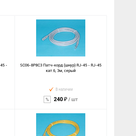
45 -
SC06-8P8C3 Патч-корд (шнур) RJ-45 - RJ-45
кат.6, 3м, серый
В наличии
240 ₽
/ шт
В корзину