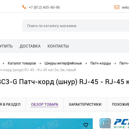
+7 (812) 405-90-96
web
КУПИТЬ
ДОСТАВКА
КОНТАКТЫ
•
•
•
•
Каталог товаров
Шнуры интерфейсные
Патч-корды
Патч
-корд (шнур) RJ-45 - RJ-45 кат.5е, 3м, серый
C3-G Патч-корд (шнур) RJ-45 - RJ-45 к
Я В РАЗДЕЛ
ОБЗОР ТОВАРА
ХАРАКТЕРИСТИКИ
ПОХОЖИЕ