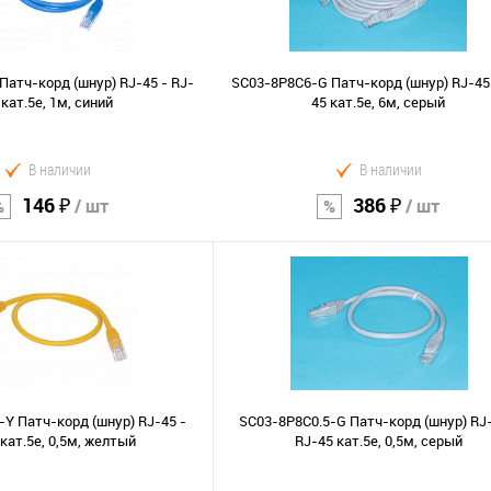
Сравнение
В избранное
Патч-корд (шнур) RJ-45 - RJ-
SC03-8P8C6-G Патч-корд (шнур) RJ-45 
 кат.5е, 1м, синий
45 кат.5е, 6м, серый
В наличии
В наличии
146 ₽
386 ₽
/ шт
/ шт
В корзину
В корзину
Сравнение
В избранное
-Y Патч-корд (шнур) RJ-45 -
SC03-8P8C0.5-G Патч-корд (шнур) RJ-
кат.5е, 0,5м, желтый
RJ-45 кат.5е, 0,5м, серый