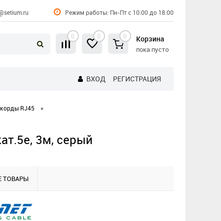
@setium.ru
Режим работы: Пн-Пт с 10:00 до 18:00
0
0
0
Корзина
пока пусто
ВХОД
РЕГИСТРАЦИЯ
•
-корды RJ45
ат.5е, 3м, серый
 ТОВАРЫ