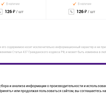
В наличии
В наличии
126 ₽
126 ₽
/ шт
/ шт
В корзину
В корзину
Сравнение
 и его содержимое носит исключительно информационный характер и ни при
В избранное
жениями Статьи 437 Гражданского кодекса РФ, и может быть изменена в лю
КОМПАНИЯ
ПОМОЩЬ
ИНФОР
сбора и анализа информации о производительности и использован
О компании
Как купить
Статьи
инять» или продолжая пользоваться сайтом, вы соглашаетесь на 
Новости
Доставка
Полити
Контакты
Возврат
обрабо
данных