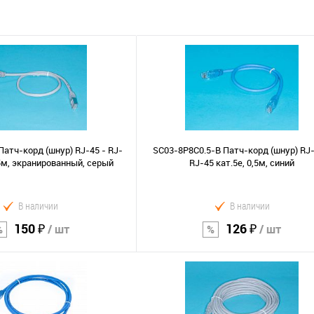
Патч-корд (шнур) RJ-45 - RJ-
SC03-8P8C0.5-B Патч-корд (шнур) RJ-
,5м, экранированный, серый
RJ-45 кат.5е, 0,5м, синий
В наличии
В наличии
150 ₽
126 ₽
/ шт
/ шт
В корзину
В корзину