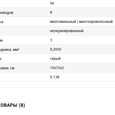
5e
8
роводов
многожильный / многопроволочный
ка
неэкранированный
3
 м
0,2050
одника, мм²
серый
и
15х15х2
овки, см
0.138
ОВАРЫ (8)