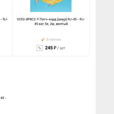
Сравнение
В избранное
- RJ-
SC03-8P8C2-Y Патч-корд (шнур) RJ-45 - RJ-
45 кат.5е, 2м, желтый
В наличии
245 ₽
/ шт
В корзину
Сравнение
В избранное
45 -