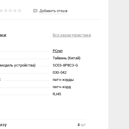
Добавить отзыв
ки:
Все характеристики
PCnet
Тайвань (Китай)
(модель устройства)
SC03-8P8C3-G
030-042
С
патч-корды
патч-корд
RJ45
казу
4
шт