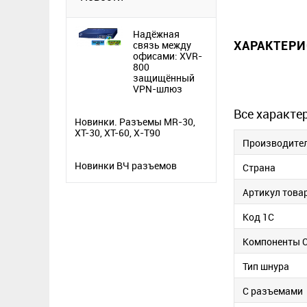
Надёжная
ХАРАКТЕР
связь между
офисами: XVR-
800
защищённый
VPN-шлюз
Все характе
Новинки. Разъемы MR-30,
XT-30, XT-60, X-T90
Производите
Новинки ВЧ разъемов
Страна
Артикул това
Код 1С
Компоненты 
Тип шнура
С разъемами