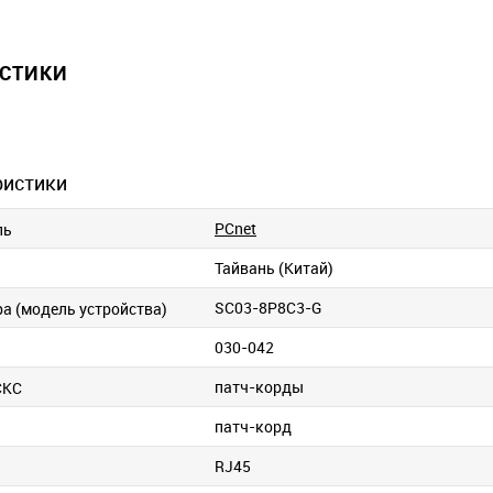
ИСТИКИ
ристики
PCnet
ль
Тайвань (Китай)
SC03-8P8C3-G
ра (модель устройства)
030-042
патч-корды
СКС
патч-корд
RJ45