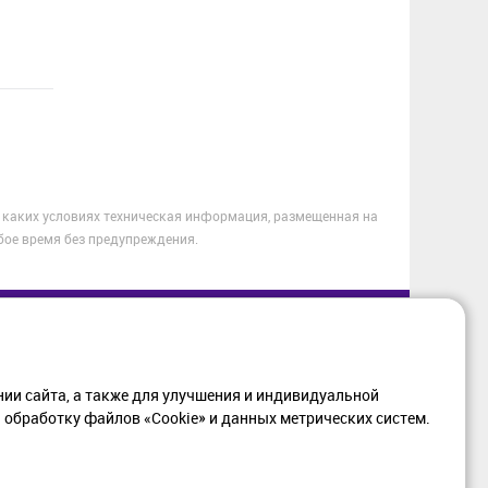
 каких условиях техническая информация, размещенная на
бое время без предупреждения.
МАЦИЯ
+7 (812) 405-90-96
web@setium.ru
ии сайта, а также для улучшения и индивидуальной
197136, г. Санк-Петербург,
обработку файлов «Cookie» и данных метрических систем.
ка в отношении
Малый пр. П.С., д 84-86
тки персональных