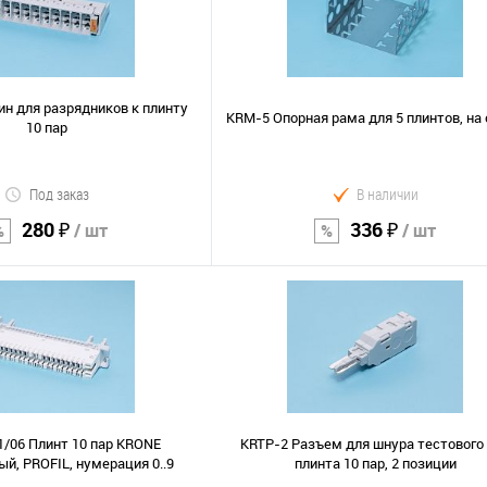
н для разрядников к плинту
KRM-5 Опорная рама для 5 плинтов, на
10 пар
Под заказ
В наличии
280 ₽
336 ₽
/ шт
/ шт
В корзину
В корзину
Сравнение
В избранное
1/06 Плинт 10 пар KRONE
KRTP-2 Разъем для шнура тестового
, PROFIL, нумерация 0..9
плинта 10 пар, 2 позиции