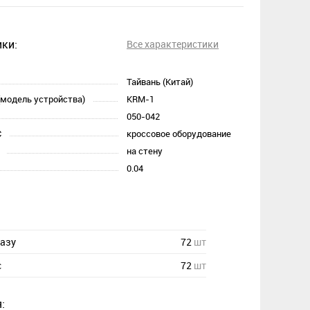
ки:
Все характеристики
Тайвань (Китай)
(модель устройства)
KRM-1
050-042
С
кроссовое оборудование
на стену
0.04
казу
72
шт
с
72
шт
: