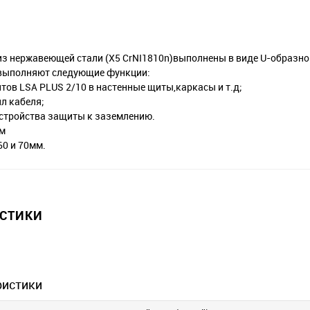
з нержавеющей стали (X5 CrNI1810n)выполнены в виде U-образно
выполняют следующие функции:
тов LSA PLUS 2/10 в настенные щиты,каркасы и т.д;
л кабеля;
стройства защиты к заземлению.
мм
 60 и 70мм.
ИСТИКИ
ристики