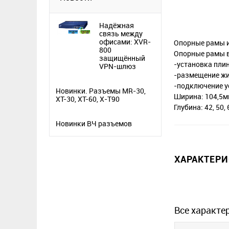
Надёжная
связь между
офисами: XVR-
Опорные рамы и
800
Опорные рамы 
защищённый
-установка плин
VPN-шлюз
-размещение жи
-подключение у
Новинки. Разъемы MR-30,
Ширина: 104,5
XT-30, XT-60, X-T90
Глубина: 42, 50,
Новинки ВЧ разъемов
ХАРАКТЕР
Все характе