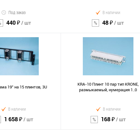
Под заказ
В наличии
440 ₽
48 ₽
/ шт
/ шт
В корзину
В корзину
Сравнение
В избранное
KRA-10 Плинт 10 пар тип KRONE,
ма 19" на 15 плинтов, 3U
размыкаемый, нумерация 1..0
В наличии
В наличии
1 658 ₽
168 ₽
/ шт
/ шт