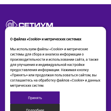
О файлах «Cookie» и метрических системах
Мы используем файлы «Cookie» и метрические
системы для сбора и анализа информации о
КОМПАНИЯ
ПОМОЩЬ
производительности и использовании сайта, а также
О компании
Как купить
для улучшения и индивидуальной настройки
Новости
Доставка
предоставления информации. Нажимая кнопку
Контакты
Возврат
«Принять» или продолжая пользоваться сайтом, вы
соглашаетесь на обработку файлов «Cookie» и данных
метрических систем.
ИНФОРМАЦИЯ
+7 (812) 405-90-96
web@setium.ru
Статьи
197136, г. Санк-Петербург,
Принять
Политика в отношении
Малый пр. П.С., д 84-86
обработки персональных
данных
Подробнее