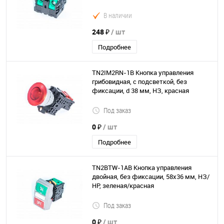
В наличии
248 ₽
/ шт
Подробнее
TN2IM2RN-1B Кнопка управления
грибовидная, с подсветкой, без
фиксации, d 38 мм, НЗ, красная
Под заказ
0 ₽
/ шт
Подробнее
TN2BTW-1AB Кнопка управления
двойная, без фиксации, 58х36 мм, НЗ/
НР, зеленая/красная
Под заказ
0 ₽
/ шт