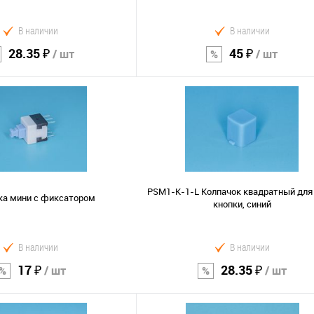
В наличии
В наличии
28.35 ₽
45 ₽
/ шт
/ шт
В корзину
В корзину
Сравнение
В избранное
PSM1-K-1-L Колпачок квадратный для
ка мини с фиксатором
кнопки, синий
В наличии
В наличии
17 ₽
28.35 ₽
/ шт
/ шт