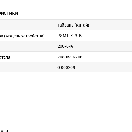
ристики
Тайвань (Китай)
PSM1-K-3-B
ра (модель устройства)
200-046
кнопка мини
ателя
0.000209
.png