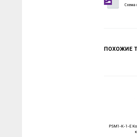
Схема 
ПОХОЖИЕ Т
PSM1-K-1-E Ко
к