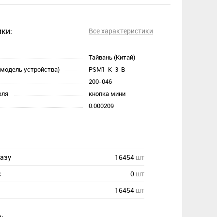
ки:
Все характеристики
Тайвань (Китай)
(модель устройства)
PSM1-K-3-B
200-046
еля
кнопка мини
0.000209
казу
16454
шт
с
0
шт
16454
шт