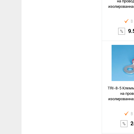
на провод
изолированная
В
9.
В к
Сравнение
В избранное
TRI-8-5 Клемм
на пров
изолированная
В
2