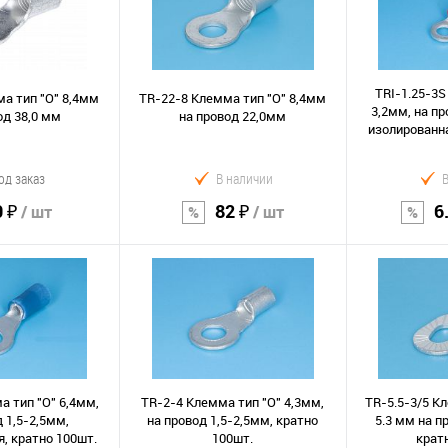
TRI-1.25-3S
а тип "O" 8,4мм
TR-22-8 Клемма тип "O" 8,4мм
3,2мм, на пр
од 38,0 мм
на провод 22,0мм
изолированна
од заказ
В наличии
0 ₽
82 ₽
6
/ шт
/ шт
орзину
В корзину
В к
Сравнение
Сравнение
В избранное
В избранно
а тип "O" 6,4мм,
TR-2-4 Клемма тип "O" 4,3мм,
TR-5.5-3/5 Кл
 1,5-2,5мм,
на провод 1,5-2,5мм, кратно
5.3 мм на п
, кратно 100шт.
100шт.
крат