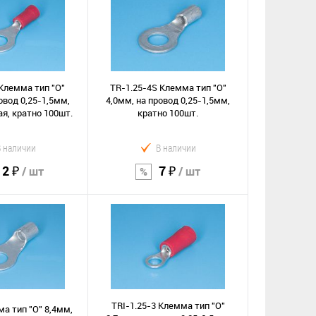
орзину
В корзину
Сравнение
е
В избранное
 Клемма тип "O"
TR-1.25-4S Клемма тип "O"
овод 0,25-1,5мм,
4,0мм, на провод 0,25-1,5мм,
я, кратно 100шт.
кратно 100шт.
В наличии
В наличии
12 ₽
7 ₽
/ шт
/ шт
орзину
В корзину
Сравнение
е
В избранное
TRI-1.25-3 Клемма тип "O"
а тип "O" 8,4мм,