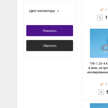
нет
В
Цвет изолятора
желтый
1
красный
Показать
синий
В к
черный
Сбросить
Сравнение
В избранное
TRI-1.25-4 
4,3мм, на про
изолированная
В