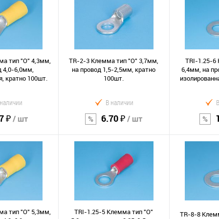
орзину
В корзину
В к
Сравнение
Сравнение
В избранное
В избранно
ма тип "O" 4,3мм,
TR-2-3 Клемма тип "O" 3,7мм,
TRI-1.25-6
 4,0-6,0мм,
на провод 1,5-2,5мм, кратно
6,4мм, на пр
, кратно 100шт.
100шт.
изолированна
 наличии
В наличии
7 ₽
6.70 ₽
/ шт
/ шт
орзину
В корзину
В к
Сравнение
Сравнение
В избранное
В избранно
ма тип "O" 5,3мм,
TRI-1.25-5 Клемма тип "O"
TR-8-8 Клемм