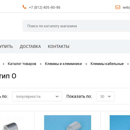
+7 (812) 405-90-96
web
КУПИТЬ
ДОСТАВКА
КОНТАКТЫ
•
•
•
•
Каталог товаров
Клеммы и клеммники
Клеммы кабельные
тип О
 по:
Показать по:
популярности
30