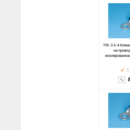
В к
Сравнение
В избранное
TRI-3.5-4 Клем
на провод
изолированная
В
В к
Сравнение
В избранное