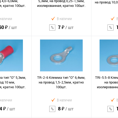
 4,0-6,0мм,
5,3мм, на провод 0,25-1,5мм,
на провод 10,
, кратно 100шт.
изолированная, кратно 100шт.
 наличии
В наличии
50 ₽
7 ₽
/ шт
/ шт
орзину
В корзину
В к
Сравнение
Сравнение
В избранное
В избранно
а тип "O" 5,3мм,
TR-2-6 Клемма тип "O" 6,4мм,
TRI-5.5-8 Кле
од 10 мм,
на провод 1,5-2,5мм, кратно
на прово
, кратно 100шт.
100шт.
изолированна
 наличии
В наличии
4 ₽
8 ₽
/ шт
/ шт