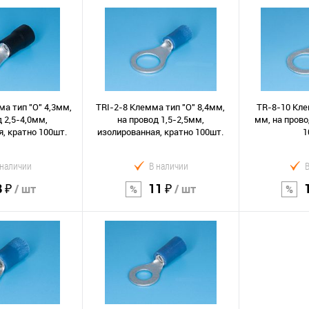
орзину
В корзину
В к
Сравнение
Сравнение
В избранное
В избранно
ма тип "O" 4,3мм,
TRI-2-8 Клемма тип "O" 8,4мм,
TR-8-10 Кле
 2,5-4,0мм,
на провод 1,5-2,5мм,
мм, на прово
, кратно 100шт.
изолированная, кратно 100шт.
1
 наличии
В наличии
8 ₽
11 ₽
/ шт
/ шт
орзину
В корзину
В к
Сравнение
Сравнение
В избранное
В избранно