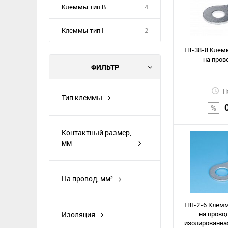
Клеммы тип B
4
Клеммы тип I
2
TR-38-8 Клемм
на пров
ФИЛЬТР
П
Тип клеммы
клемма тип "O"
Контактный размер,
мм
В к
Сравнение
На провод, мм²
В избранное
TRI-2-6 Клемм
на провод
Изоляция
изолированная
есть