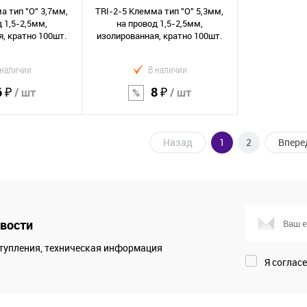
а тип "O" 3,7мм,
TRI-2-5 Клемма тип "O" 5,3мм,
 1,5-2,5мм,
на провод 1,5-2,5мм,
, кратно 100шт.
изолированная, кратно 100шт.
 наличии
В наличии
6 ₽
8 ₽
/ шт
/ шт
Назад
1
2
Впере
орзину
В корзину
Сравнение
В избранное
вости
тупления, техническая информация
Я соглас