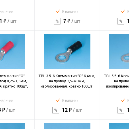
 наличии
В наличии
1 ₽
7 ₽
/ шт
/ шт
орзину
В корзину
В к
Сравнение
Сравнение
В избранное
В избранно
Клемма тип "O"
TRI-3.5-6 Клемма тип "O" 6,4мм,
TRI-5.5-6 Кле
вод 0,25-1,5мм,
на провод 2,5-4,0мм,
на прово
, кратно 100шт.
изолированная, кратно 100шт.
изолированна
 наличии
В наличии
5 ₽
12 ₽
/ шт
/ шт