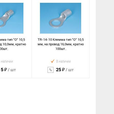
орзину
В корзину
Сравнение
е
В избранное
мма тип "O" 10,5
TR-14-10 Клемма тип "O" 10,5
д 10,0мм, кратно
мм, на провод 16,0мм, кратно
00шт.
100шт.
В наличии
В наличии
15 ₽
25 ₽
/ шт
/ шт
орзину
В корзину
Сравнение
е
В избранное