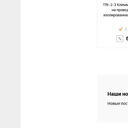
TRI-2-3 Клемм
на провод
изолированная
В
В к
Сравнение
В избранное
Наши но
Новые пос