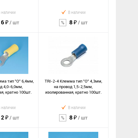
В наличии
В наличии
16 ₽
8 ₽
/ шт
/ шт
орзину
В корзину
Сравнение
е
В избранное
мма тип "O" 6,4мм,
TRI-2-4 Клемма тип "O" 4,3мм,
д 4,0-6,0мм,
на провод 1,5-2,5мм,
я, кратно 100шт.
изолированная, кратно 100шт.
В наличии
В наличии
12 ₽
8 ₽
/ шт
/ шт