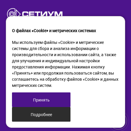
О файлах «Cookie» и метрических системах
Мы используем файлы «Cookie» и метрические
системы для сбора и анализа информации о
КОМПАНИЯ
ПОМОЩЬ
производительности и использовании сайта, а также
О компании
Как купить
для улучшения и индивидуальной настройки
Новости
Доставка
предоставления информации. Нажимая кнопку
Контакты
Возврат
«Принять» или продолжая пользоваться сайтом, вы
соглашаетесь на обработку файлов «Cookie» и данных
метрических систем.
ИНФОРМАЦИЯ
+7 (812) 405-90-96
web@setium.ru
Статьи
197136, г. Санк-Петербург,
Принять
Политика в отношении
Малый пр. П.С., д 84-86
обработки персональных
данных
Подробнее