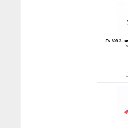
ITA-80R Заж
'
Сравнение
В избранное