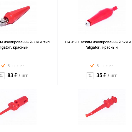
им изолированный 80мм тип
ITA-62R Зажим изолированный 62мм
aligator', красный
'aligator', красный
В наличии
В наличии
83 ₽
35 ₽
/ шт
/ шт
В корзину
В корзину
Сравнение
В избранное