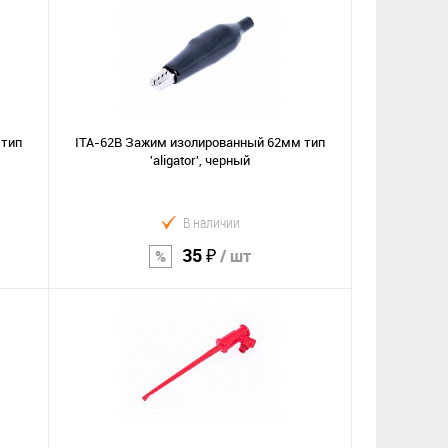
 тип
ITA-62B Зажим изолированный 62мм тип
'aligator', черный
В наличии
35 ₽
/ шт
В корзину
Сравнение
В избранное