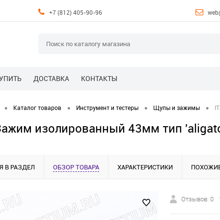
+7 (812) 405-90-96
web
КУПИТЬ
ДОСТАВКА
КОНТАКТЫ
•
•
•
•
Каталог товаров
Инструмент и тестеры
Щупы и зажимы
I
Зажим изолированный 43мм тип 'aligato
Я В РАЗДЕЛ
ОБЗОР ТОВАРА
ХАРАКТЕРИСТИКИ
ПОХОЖИЕ
Отзывов: 0