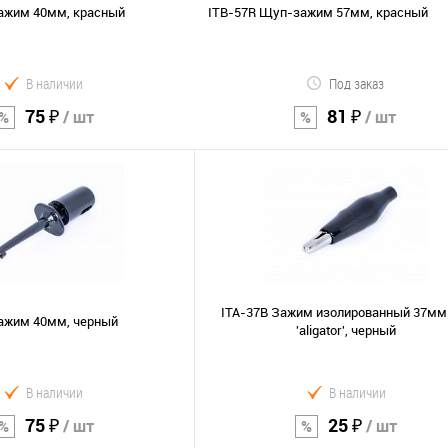
ажим 40мм, красный
ITB-57R Щуп-зажим 57мм, красный
В наличии
Под заказ
75 ₽
81 ₽
/ шт
/ шт
В корзину
В корзину
Сравнение
В избранное
ITA-37B Зажим изолированный 37мм
ажим 40мм, черный
'aligator', черный
В наличии
В наличии
75 ₽
25 ₽
/ шт
/ шт