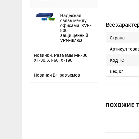
Надёжная
связь между
Все характе
офисами: XVR-
800
защищённый
Страна
VPN-шлюз
Артикул това
Новинки. Разъемы MR-30,
Код 1С
XT-30, XT-60, X-T90
Вес, кг
Новинки ВЧ разъемов
ПОХОЖИЕ Т