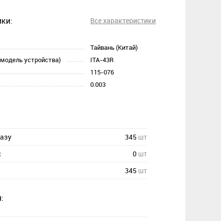
ки:
Все характеристики
Тайвань (Китай)
(модель устройства)
ITA-43R
115-076
0.003
казу
345
шт
с
0
шт
345
шт
: