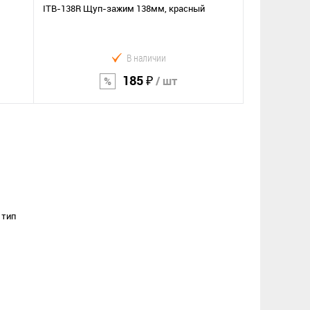
ITB-138R Щуп-зажим 138мм, красный
В наличии
185 ₽
/ шт
В корзину
Сравнение
В избранное
 тип