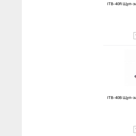
ITB-40R Щуп-з
Сравнение
В избранное
ITB-40B Щуп-з