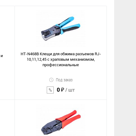
HT-N468B Клещи для обжима разъемов RJ-
 и
10,11,12,45 c храповым механизмом,
профессиональные
Под заказ
0 ₽
/ шт
В корзину
Сравнение