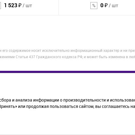
1 523 ₽
0 ₽
/ шт
/ шт
В корзину
В корзину
Сравнение
 и его содержимое носит исключительно информационный характер и ни при
В избранное
жениями Статьи 437 Гражданского кодекса РФ, и может быть изменена в лю
КОМПАНИЯ
ПОМОЩЬ
ИНФОР
сбора и анализа информации о производительности и использован
О компании
Как купить
Статьи
инять» или продолжая пользоваться сайтом, вы соглашаетесь на 
Новости
Доставка
Полити
Контакты
Возврат
обрабо
данных