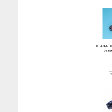
HT-301A/H
разъ
Сравнение