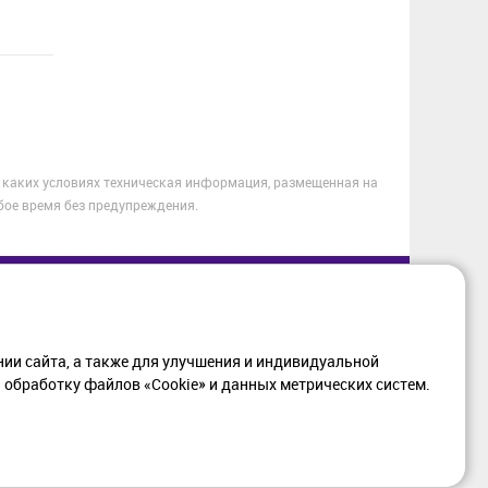
 каких условиях техническая информация, размещенная на
бое время без предупреждения.
МАЦИЯ
+7 (812) 405-90-96
web@setium.ru
ии сайта, а также для улучшения и индивидуальной
197136, г. Санк-Петербург,
обработку файлов «Cookie» и данных метрических систем.
ка в отношении
Малый пр. П.С., д 84-86
тки персональных