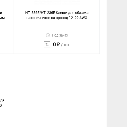
В избранное
ки
HT-336E/HT-236E Клещи для обжима
 мм
наконечников на провод 12-22 АWG
Под заказ
0 ₽
/ шт
В корзину
Сравнение
В избранное
для
WG