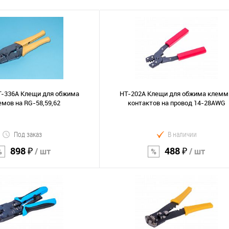
T-336A Клещи для обжима
HT-202A Клещи для обжима клемм
емов на RG-58,59,62
контактов на провод 14-28AWG
Под заказ
В наличии
898 ₽
488 ₽
/ шт
/ шт
В корзину
В корзину
Сравнение