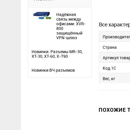
Надёжная
связь между
офисами: XVR-
Все характе
800
защищённый
Производите
VPN-шлюз
Страна
Новинки. Разъемы MR-30,
XT-30, XT-60, X-T90
Артикул това
Код 1С
Новинки ВЧ разъемов
Вес, кг
ПОХОЖИЕ Т