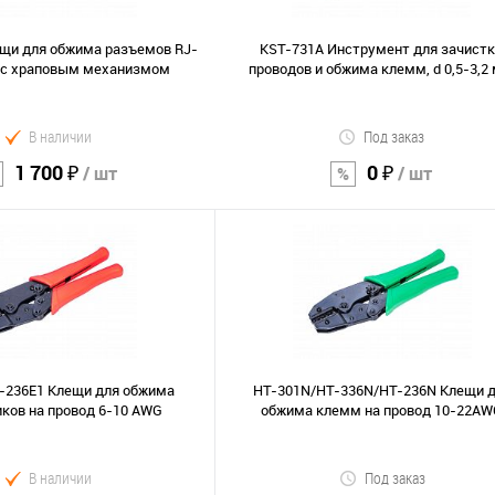
В избранное
щи для обжима разъемов RJ-
KST-731A Инструмент для зачист
5 c храповым механизмом
проводов и обжима клемм, d 0,5-3,2
В наличии
Под заказ
1 700 ₽
0 ₽
/ шт
/ шт
В корзину
В корзину
Сравнение
В избранное
-236E1 Клещи для обжима
HT-301N/HT-336N/HT-236N Клещи 
ков на провод 6-10 АWG
обжима клемм на провод 10-22A
В наличии
Под заказ