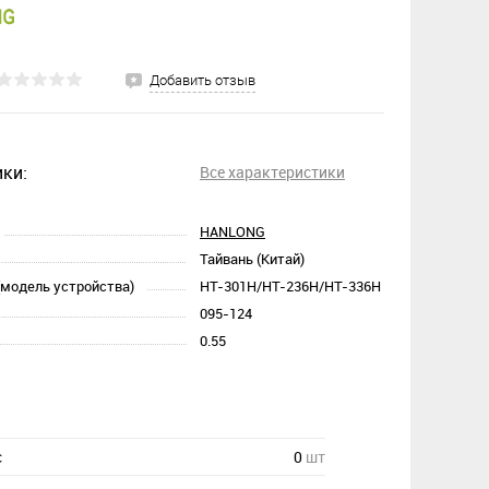
Добавить отзыв
ки:
Все характеристики
HANLONG
Тайвань (Китай)
(модель устройства)
HT-301H/HT-236H/HT-336H
095-124
0.55
с
0
шт