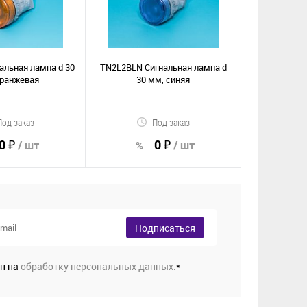
альная лампа d 30
TN2L2BLN Сигнальная лампа d
оранжевая
30 мм, синяя
Под заказ
Под заказ
0 ₽
0 ₽
/ шт
/ шт
орзину
В корзину
Подписаться
Сравнение
е
В избранное
ен на
обработку персональных данных.
*