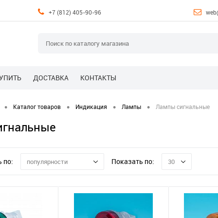
+7 (812) 405-90-96
web
КУПИТЬ
ДОСТАВКА
КОНТАКТЫ
•
•
•
•
Каталог товаров
Индикация
Лампы
Лампы сигнальные
игнальные
 по:
Показать по:
популярности
30