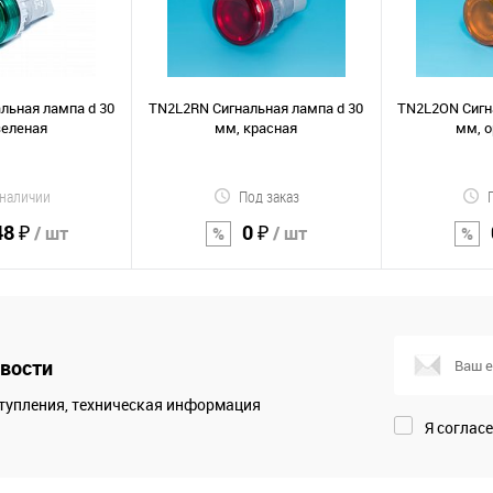
льная лампа d 30
TN2L2RN Сигнальная лампа d 30
TN2L2ON Сигн
зеленая
мм, красная
мм, 
 наличии
Под заказ
48 ₽
0 ₽
/ шт
/ шт
орзину
В корзину
В к
вости
Сравнение
Сравнение
тупления, техническая информация
В избранное
В избранно
Я соглас