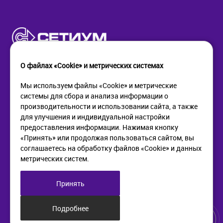
О файлах «Cookie» и метрических системах
Мы используем файлы «Cookie» и метрические
системы для сбора и анализа информации о
КОМПАНИЯ
ПОМОЩЬ
производительности и использовании сайта, а также
О компании
Как купить
для улучшения и индивидуальной настройки
Новости
Доставка
предоставления информации. Нажимая кнопку
Контакты
Возврат
«Принять» или продолжая пользоваться сайтом, вы
соглашаетесь на обработку файлов «Cookie» и данных
метрических систем.
ИНФОРМАЦИЯ
+7 (812) 405-90-96
web@setium.ru
Статьи
197136, г. Санк-Петербург,
Принять
Политика в отношении
Малый пр. П.С., д 84-86
обработки персональных
данных
Подробнее