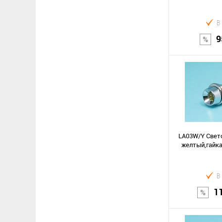
В
9
В к
Сравнение
В избранное
LA03W/Y Свето
желтый,гайка
В
1