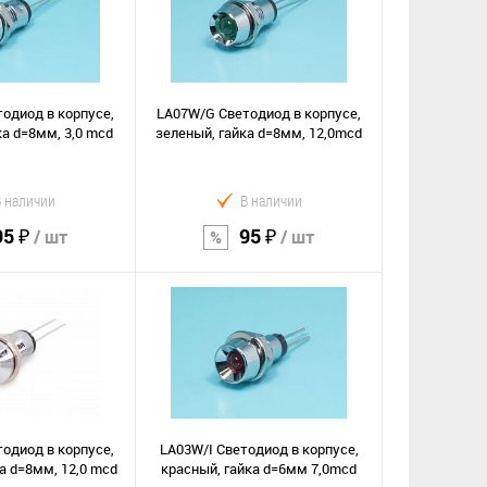
Сравнение
е
В избранное
одиод в корпусе,
LA07W/G Светодиод в корпусе,
ка d=8мм, 3,0 mcd
зеленый, гайка d=8мм, 12,0mcd
В наличии
В наличии
95 ₽
95 ₽
/ шт
/ шт
орзину
В корзину
Сравнение
е
В избранное
одиод в корпусе,
LA03W/I Светодиод в корпусе,
а d=8мм, 12,0 mcd
красный, гайка d=6мм 7,0mcd