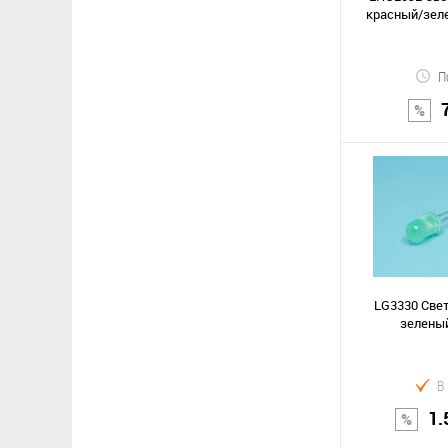
красный/зеле
П
В к
Сравнение
В избранное
LG3330 Све
зеленый
В
1.