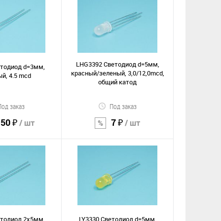
орзину
В корзину
Сравнение
е
В избранное
LHG3392 Светодиод d=5мм,
етодиод d=3мм,
красный/зеленый, 3,0/12,0mcd,
й, 4.5 mcd
общий катод
Под заказ
Под заказ
.50 ₽
7 ₽
/ шт
/ шт
орзину
В корзину
Сравнение
е
В избранное
етодиод 2х5мм,
LY3330 Светодиод d=5мм,