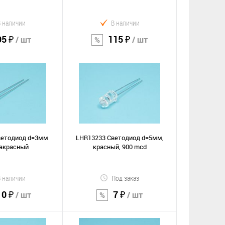
В наличии
В наличии
95 ₽
115 ₽
/ шт
/ шт
орзину
В корзину
Сравнение
е
В избранное
ветодиод d=3мм
LHR13233 Светодиод d=5мм,
акрасный
красный, 900 mcd
В наличии
Под заказ
10 ₽
7 ₽
/ шт
/ шт