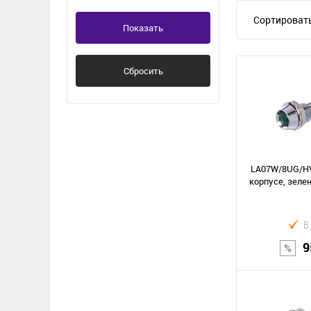
Сортировать
Показать
Сбросить
LA07W/8UG/HV
корпусе, зелен
В
9
В к