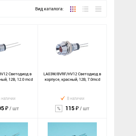
Вид каталога:
V12 Светодиод в
LA03W/8VRF/HV12 Светодиод в
ный, 12В, 12.0 mcd
корпусе, красный, 12В, 7.0mcd
В наличии
В наличии
95 ₽
115 ₽
/ шт
/ шт
орзину
В корзину