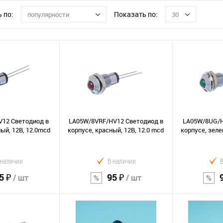
 по:
Показать по:
популярности
30
12 Светодиод в
LA05W/8VRF/HV12 Светодиод в
LA05W/8UG/H
ый, 12В, 12.0mcd
корпусе, красный, 12В, 12.0 mcd
корпусе, зеле
 наличии
В наличии
5 ₽
95 ₽
/ шт
/ шт
орзину
В корзину
В к