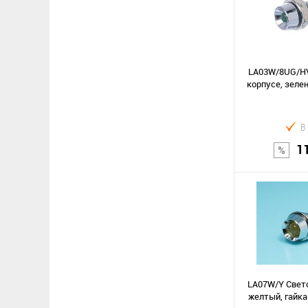
Сравнение
В избранное
LA03W/8UG/HV
корпусе, зелен
В
1
В к
Сравнение
В избранное
LA07W/Y Свето
желтый, гайка