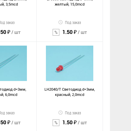
ый, 3,5mcd
желтый, 15,0mcd
Под заказ
Под заказ
.50 ₽
1.50 ₽
/ шт
/ шт
орзину
В корзину
Сравнение
е
В избранное
етодиод d=3мм,
LH2040/T Светодиод d=3мм,
й, 6,0mcd
красный, 2,0mcd
Под заказ
Под заказ
.50 ₽
1.50 ₽
/ шт
/ шт