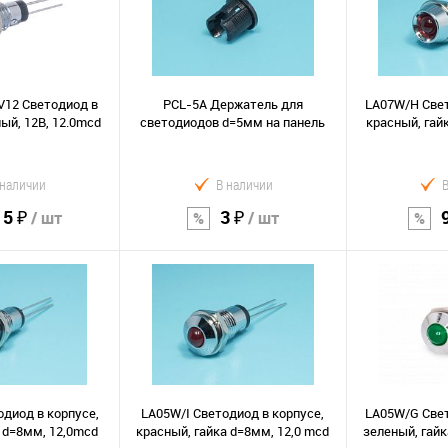
Сравнение
Сравнение
В избранное
В избранно
12 Светодиод в
PCL-5A Держатель для
LA07W/H Свет
ый, 12В, 12.0mcd
светодиодов d=5мм на панель
красный, гай
 наличии
В наличии
15 ₽
3 ₽
/ шт
/ шт
орзину
В корзину
В к
Сравнение
Сравнение
В избранное
В избранно
диод в корпусе,
LA05W/I Светодиод в корпусе,
LA05W/G Свет
 d=8мм, 12,0mcd
красный, гайка d=8мм, 12,0 mcd
зеленый, гайк