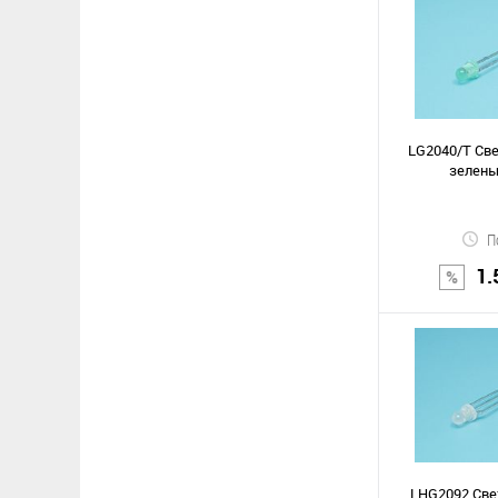
В к
Сравнение
В избранное
LG2040/T Св
зелены
П
1.
В к
Сравнение
В избранное
LHG2092 Све