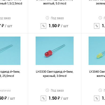
ный 1,5/2,5mcd
желтый, 5.0 mcd
зелен
од заказ
Под заказ
7 ₽
1.50 ₽
1
/ шт
/ шт
орзину
В корзину
В к
Сравнение
Сравнение
В избранное
В избранно
тодиод d=5мм,
LH3330 Светодиод d=5мм,
LY2040 Св
, 25,0mcd
красный, 3.0mcd
желты
 наличии
Под заказ
50 ₽
1.50 ₽
1
/ шт
/ шт