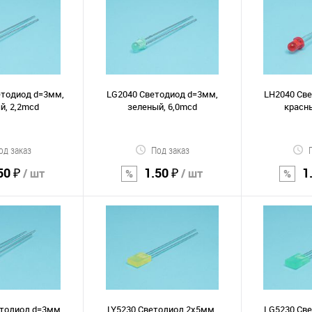
орзину
В корзину
В к
Сравнение
Сравнение
В избранное
В избранно
етодиод d=3мм,
LG2040 Светодиод d=3мм,
LH2040 Св
й, 2,2mcd
зеленый, 6,0mcd
красны
од заказ
Под заказ
50 ₽
1.50 ₽
1
/ шт
/ шт
орзину
В корзину
В к
Сравнение
Сравнение
В избранное
В избранно
тодиод d=3мм,
LY5230 Светодиод 2х5мм,
LG5230 Св