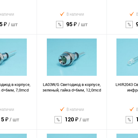
 наличии
В наличии
5 ₽
95 ₽
/ шт
/ шт
орзину
В корзину
В к
Сравнение
Сравнение
В избранное
В избранно
диод в корпусе,
LA03W/G Светодиод в корпусе,
LHIR2043 С
 d=6мм, 7,0mcd
зеленый, гайка d=6мм, 12,0mcd
инфр
 наличии
В наличии
15 ₽
120 ₽
/ шт
/ шт